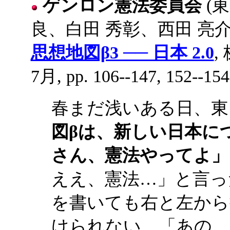
ゲンロン憲法委員会
(東
良、白田 秀彰、西田 亮介
思想地図β3 ── 日本 2.0
,
7月, pp. 106--147, 152--154
春まだ浅いある日、東
図βは、新しい日本に
さん、憲法やってよ」
ええ、憲法…」と言っ
を書いても右と左から
けられない。「あの、