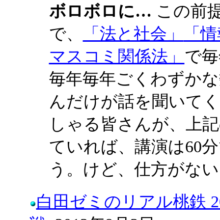
ボロボロに…
この前
で、
「法と社会」
「情
マスコミ関係法」
で毎
毎年毎年ごくわずかな
んだけが話を聞いてく
しゃる皆さんが、上記
ていれば、講演は60
う。けど、仕方がない
白田ゼミのリアル桃鉄 20