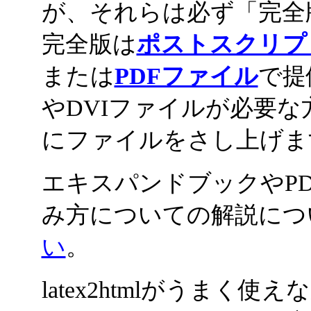
が、それらは必ず「完全
完全版は
ポストスクリプ
または
PDFファイル
で提
やDVIファイルが必要
にファイルをさし上げま
エキスパンドブックやP
み方についての解説につ
い
。
latex2htmlがうま