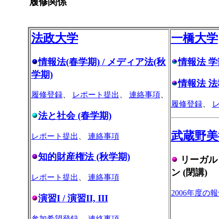
履修関係
法政大学
一橋大学
情報法(春学期) / メディア法(秋
情報法 学
学期)
情報法 法
履修登録
、
レポート提出
、
連絡事項
、
履修登録
、
法と社会 (春学期)
武蔵野美
レポート提出
、
連絡事項
知的財産権法 (秋学期)
リーガル
ン (閉講)
レポート提出
、
連絡事項
2006年度の
演習I / 演習II, III
参加希望登録
、
連絡事項