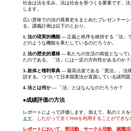
社会は法を生み、法は社会を形づくる要素です。法
します。
広い意味での法の発展史をまとめたプレゼンテーシ
る。講義計画は以下のとおり。
1. 法の現実的機能
--- 正義と秩序を維持する「
どのような機能を果たしているのだろうか。
2. 法の歴史的遷移
--- 私たちの生活の前提とな
たのである。「法」には一定の方向性があるのか？
3. 政体と権利章典
--- 最高法規である「憲法」
説する。つづいて日本国憲法が直面している諸問題
4. 法とは何か
--- 「法」とはなんなのだろうか？
●成績評価の方法
レポートによって評価します。加えて、私のミスを
ます
。したがって全くWebを利用することができ
レポートにおいて、部活動、サークル活動、就職活