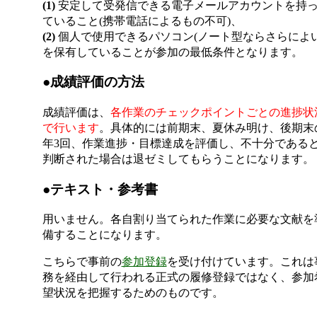
(1)
安定して受発信できる電子メールアカウントを持
ていること(携帯電話によるもの不可)、
(2)
個人で使用できるパソコン(ノート型ならさらによい
を保有していることが参加の最低条件となります。
●成績評価の方法
成績評価は、
各作業のチェックポイントごとの進捗状
で行います
。具体的には前期末、夏休み明け、後期末
年3回、作業進捗・目標達成を評価し、不十分である
判断された場合は退ゼミしてもらうことになります。
●テキスト・参考書
用いません。各自割り当てられた作業に必要な文献を
備することになります。
こちらで事前の
参加登録
を受け付けています。これは
務を経由して行われる正式の履修登録ではなく、参加
望状況を把握するためのものです。