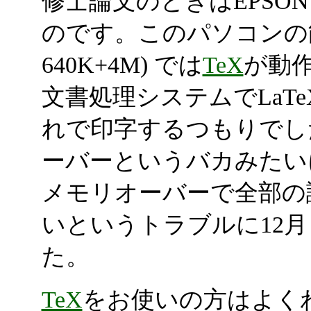
修士論文のときはEPSON
のです。このパソコンの能
640K+4M) では
TeX
が動
文書処理システムでLaT
れで印字するつもりでし
ーバーというバカみたい
メモリオーバーで全部の
いというトラブルに12
た。
TeX
をお使いの方はよく