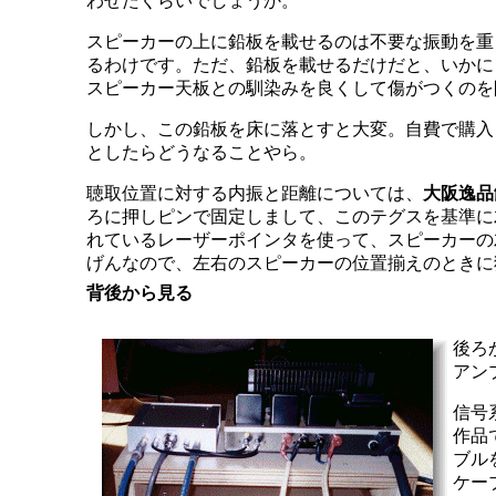
わせたくらいでしょうか。
スピーカーの上に鉛板を載せるのは不要な振動を重
るわけです。ただ、鉛板を載せるだけだと、いかに
スピーカー天板との馴染みを良くして傷がつくのを
しかし、この鉛板を床に落とすと大変。自費で購入
としたらどうなることやら。
聴取位置に対する内振と距離については、
大阪逸品
ろに押しピンで固定しまして、このテグスを基準に左
れているレーザーポインタを使って、スピーカーの
げんなので、左右のスピーカーの位置揃えのときに
背後から見る
後ろ
アン
信号系
作品
ブル
ケー