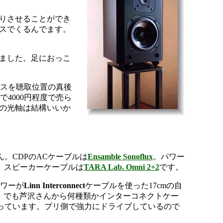
りさせることができ
スでくるんでます。
ました。足におっこ
グスを聴取位置の真後
4000円程度で売ら
の光軸は結構いいか
。CDPのACケーブルは
Ensamble Sonoflux
。パワー
。スピーカーケーブルは
TARA Lab. Omni 2+2
です。
ワーが
Linn Interconnect
ケーブルを使った17cmの自
。でも芦沢さんから何種類かインターコネクトケー
っています。プリ側で強力にドライブしているので