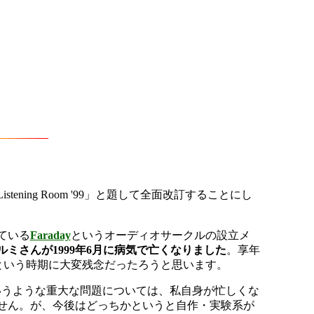
ning Room '99」と題して全面改訂することにし
ている
Faraday
というオーディオサークルの設立メ
ルミさんが1999年6月に病気で亡くなりました
。享年
うという時期に大変残念だったろうと思います。
いうような重大な問題については、私自身が忙しくな
せん。が、今後はどっちかというと自作・実験系が