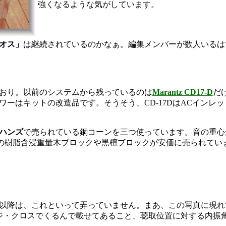
強くなるような気がしています。
オス」
は継続されているのかなぁ。編集メンバーが数人いるは
おり。以前のシステムから残っているのは
Marantz CD17-D
だ
ーはキットの改造品です。そうそう、CD-17DはACインレ
ハンズ
で売られている銅コーンを三つ使っています。音の重心
さの樹脂含浸重量木ブロックや黒檀ブロックが安価に売られてい
以降は、これといって弄っていません。まあ、この写真に現れ
ージ・クロスでくるんで載せてあること、聴取位置に対する内振