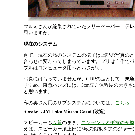
マルミさんが編集されていたフリーペーパー
「テレ
思いますが。
現在のシステム
さて、現在の私のシステムの様子は上記の写真のと
合わせに変わってしまっています。プリは自作でパワ
ブルはコンピュータ用へとおさがり。
写真には写っていませんが、CDPの足として、
東急
すすめ。東急ハンズには、3cm立方体程度の大き
と思います。
私の奥さん用のサブシステムについては、
こちら
。
Speaker: JM Labo Micron Carat (改造)
スピーカーも
以前
のまま。
コンデンサと抵抗の交換
えば、スピーカー頂上部に5kgの鉛板を黒のジャ