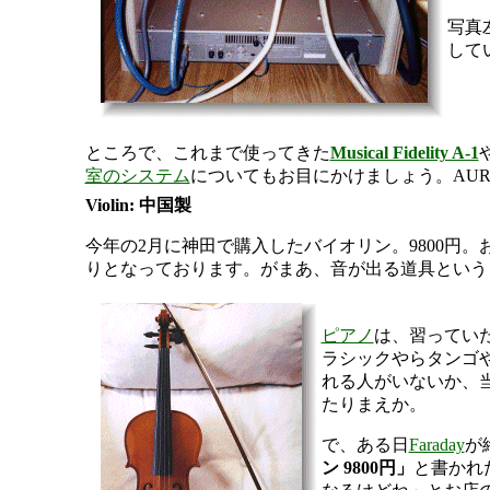
写真
して
ところで、これまで使ってきた
Musical Fidelity A-1
室のシステム
についてもお目にかけましょう。AU
Violin: 中国製
今年の2月に神田で購入したバイオリン。9800
りとなっております。がまあ、音が出る道具という
ピアノ
は、習ってい
ラシックやらタンゴ
れる人がいないか、
たりまえか。
で、ある日
Faraday
が
ン 9800円」
と書かれ