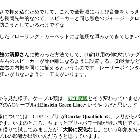
さで押え込むためでして、これで全帯域におよび音像をくっき
も長岡先生的なので、スピーカーと同じ黒色のジャージ・クロ
防ごうとしているわけですな。
したフローリング・カーペットには無残な凹みができてしまい
館の清原さん
に教わった方法でして、(1)釣り用の伸びないテ
右のスピーカーが等距離になるように設置する、(2)秋葉などで
左右の内振を同じに揃えるというものです。レーザーポインタ
狂いが出ないように一工夫がいります。
から見た様子。ケーブル類は、
97年度版
とそう変わっていません
プのACケーブルは
Einstein Green Line
というやつだと思います
については、CDP -> プリ が
Cardas Quadlink 5C
。プリからパ
です。いまのところ、ちょっとプリ->パワー間が弱い感じです
を借りて試してみましたが
「大勢に変化なし」
という印象を持
ブルの影響が出難いんだろうと思っています。