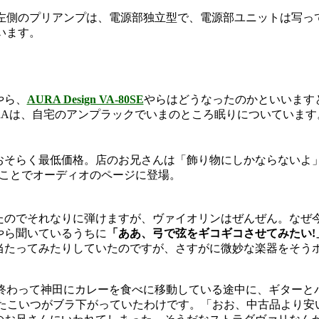
左側のプリアンプは、電源部独立型で、電源部ユニットは写って
います。
やら、
AURA Design VA-80SE
やらはどうなったのかといいますと
RAは、自宅のアンプラックでいまのところ眠りについていま
円。おそらく最低価格。店のお兄さんは「飾り物にしかならない
ことでオーディオのページに登場。
たのでそれなりに弾けますが、ヴァイオリンはぜんぜん。なぜ
やら聞いているうちに
「ああ、弓で弦をギコギコさせてみたい!
当たってみたりしていたのですが、さすがに微妙な楽器をそう
終わって神田にカレーを食べに移動している途中に、ギターと
たこいつがブラ下がっていたわけです。「おお、中古品より安