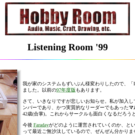
Listening Room '99
我が家のシステムもずいぶん様変わりしたので、「Liste
ました。以前の
97年度版
もあります。
さて、いきなりですが悲しいお知らせ。私が加入し
ンバーであり、かつ実質的なリーダーでもあった
マ
42歳(合掌)。これからサークルも面白くなるだろ
今後
Faraday
がどのように運営されていくのか、と
って最近ご無沙汰しているので、ぜんぜん分かりま